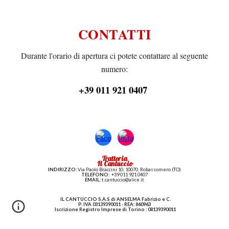
CONTATTI
Durante l'orario di apertura ci potete contattare al seguente
numero:
+39 011 921 0407
Trattoria
Il Cantuccio
INDIRIZZO:
Via Paolo Braccini 10, 10070, Robassomero (TO)
TELEFONO:
+39
011 921 0407
EMAIL:
t.cantuccio@alice.it
IL CANTUCCIO S.A.S di ANSELMA Fabrizio e C.
P. IVA 03139390011 - REA: 860963
Iscrizione Registro Imprese di Torino : 08139390011